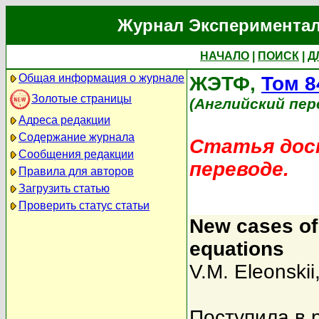
Журнал Экспериментал
НАЧАЛО
|
ПОИСК
|
Д
Общая информация о журнале
ЖЭТФ,
Том 8
Золотые страницы
(Английский пер
Адреса редакции
Содержание журнала
Статья дост
Сообщения редакции
переводе.
Правила для авторов
Загрузить статью
Проверить статус статьи
New cases of 
equations
V.M. Eleonskii
Поступила в 