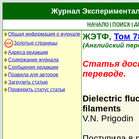
Журнал Экспериментал
НАЧАЛО
|
ПОИСК
|
Д
Общая информация о журнале
ЖЭТФ,
Том 7
Золотые страницы
(Английский пер
Адреса редакции
Содержание журнала
Статья дост
Сообщения редакции
переводе.
Правила для авторов
Загрузить статью
Проверить статус статьи
Dielectric flu
filaments
V.N. Prigodin
Поступила в 