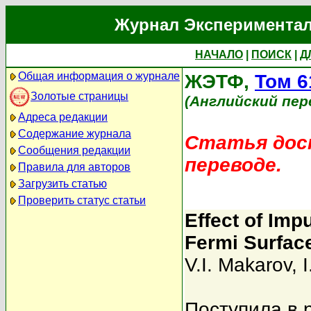
Журнал Экспериментал
НАЧАЛО
|
ПОИСК
|
Д
Общая информация о журнале
ЖЭТФ,
Том 6
Золотые страницы
(Английский пер
Адреса редакции
Содержание журнала
Статья дост
Сообщения редакции
переводе.
Правила для авторов
Загрузить статью
Проверить статус статьи
Effect of Imp
Fermi Surface.
V.I. Makarov
,
I
Поступила в 