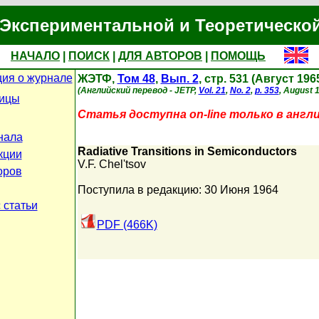
Экспериментальной и Теоретическо
НАЧАЛО
|
ПОИСК
|
ДЛЯ АВТОРОВ
|
ПОМОЩЬ
ия о журнале
ЖЭТФ,
Том 48
,
Вып. 2
, стр. 531 (Август 196
(Английский перевод - JETP,
Vol. 21
,
No. 2
,
p. 353
, August 
ницы
Статья доступна on-line только в англ
нала
Radiative Transitions in Semiconductors
кции
V.F. Chel'tsov
оров
Поступила в редакцию: 30 Июня 1964
 статьи
PDF (466K)