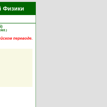
й Физики
5)
1965 )
ийском переводе.