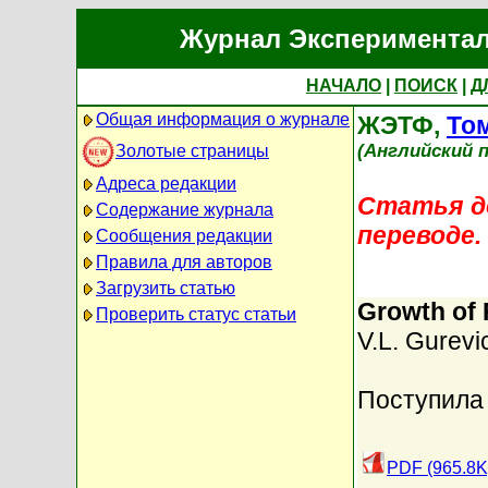
Журнал Экспериментал
НАЧАЛО
|
ПОИСК
|
Д
Общая информация о журнале
ЖЭТФ,
Том
(Английский п
Золотые страницы
Адреса редакции
Статья до
Содержание журнала
переводе.
Сообщения редакции
Правила для авторов
Загрузить статью
Growth of 
Проверить статус статьи
V.L. Gurevi
Поступила 
PDF (965.8K