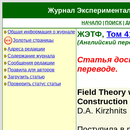
Журнал Экспериментал
НАЧАЛО
|
ПОИСК
|
Д
Общая информация о журнале
ЖЭТФ,
Том 4
Золотые страницы
(Английский пер
Адреса редакции
Содержание журнала
Статья дост
Сообщения редакции
переводе.
Правила для авторов
Загрузить статью
Проверить статус статьи
Field Theory w
Construction 
D.A. Kirzhnits
Поступила в 