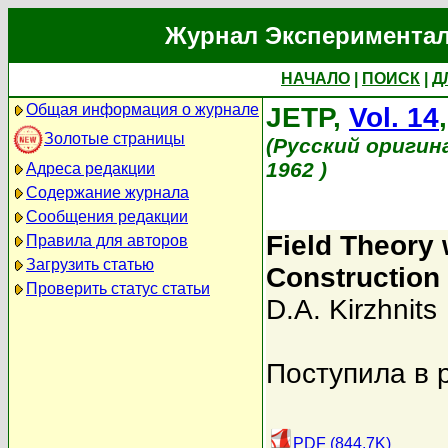
Журнал Экспериментал
НАЧАЛО
|
ПОИСК
|
Д
Общая информация о журнале
JETP,
Vol. 14
Золотые страницы
(Русский оригин
1962 )
Адреса редакции
Содержание журнала
Сообщения редакции
Field Theory w
Правила для авторов
Загрузить статью
Construction 
Проверить статус статьи
D.A. Kirzhnits
Поступила в 
PDF (844.7K)