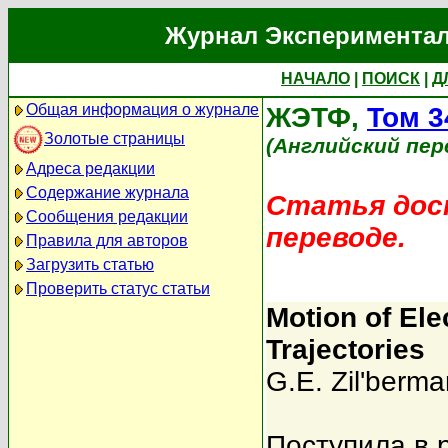
Журнал Экспериментал
НАЧАЛО
|
ПОИСК
|
Д
Общая информация о журнале
ЖЭТФ,
Том 3
Золотые страницы
(Английский пер
Адреса редакции
Содержание журнала
Статья дост
Сообщения редакции
переводе.
Правила для авторов
Загрузить статью
Проверить статус статьи
Motion of Ele
Trajectories
G.E. Zil'berma
Поступила в 