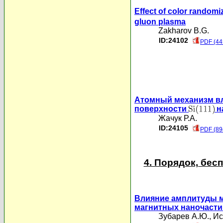
Effect of color randomi
gluon plasma
Zakharov B.G.
ID:24102
PDF (44
Атомный механизм в
поверхности
н
Жачук Р.А.
ID:24105
PDF (89
4. Порядок, бе
Влияние амплитуды м
магнитных наночасти
Зубарев А.Ю.
,
Ис