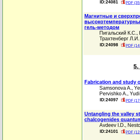
ID:24081
PDF (35
Магнитные и сверхп
высокотемпературны
гель-методом
Пигальский К.С.
,
Трахтенберг Л.И.
ID:24098
PDF (14
5
Fabrication and study 
Samsonova A.
,
Ye
Pervishko A.
,
Yudi
ID:24097
PDF (17
Untangling the valley st
chalcogenides quantu
Avdeev I.D.
,
Nesto
ID:24101
PDF (12