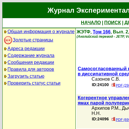
Журнал Экспериментал
НАЧАЛО
|
ПОИСК
|
Д
Общая информация о журнале
ЖЭТФ,
Том 166
, Вып. 2
(Английский перевод - JETP, Vo
Золотые страницы
Адреса редакции
Содержание журнала
Сообщения редакции
Самосогласованный к
Правила для авторов
в диссипативной сре
Загрузить статью
Сазонов С.В.
Проверить статус статьи
ID:24100
PDF (29
Когерентное управле
ямах парой полупери
Архипов Р.М.
,
Дья
Н.Н.
ID:24096
PDF (69