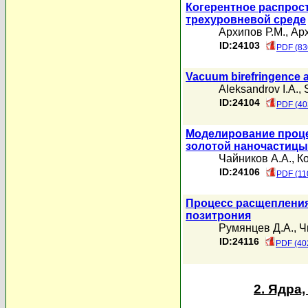
Когерентное распрос
трехуровневой среде
Архипов Р.М.
,
Арх
ID:24103
PDF (83
Vacuum birefringence 
Aleksandrov I.A.
,
ID:24104
PDF (40
Моделирование проце
золотой наночастицы
Чайников А.А.
,
Ко
ID:24106
PDF (11
Процесс расщепления
позитрония
Румянцев Д.А.
,
Ч
ID:24116
PDF (40
2. Ядра