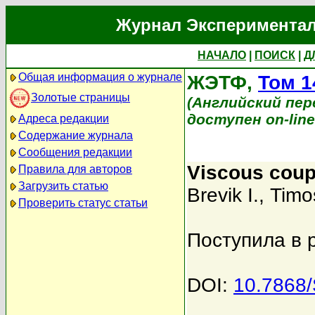
Журнал Экспериментал
НАЧАЛО
|
ПОИСК
|
Д
Общая информация о журнале
ЖЭТФ,
Том 1
Золотые страницы
(Английский перев
доступен on-lin
Адреса редакции
Содержание журнала
Сообщения редакции
Viscous coupl
Правила для авторов
Загрузить статью
Brevik I.
,
Timo
Проверить статус статьи
Поступила в 
DOI:
10.7868