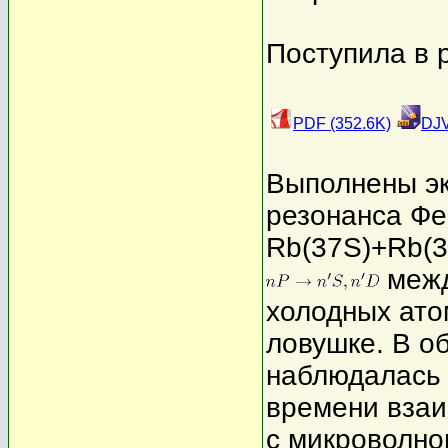
Поступила в 
PDF (352.6K)
DJV
Выполнены эк
резонанса Фе
Rb(37S)+Rb(3
межд
холодных ато
ловушке. В о
наблюдалась 
времени взаи
с микроволно