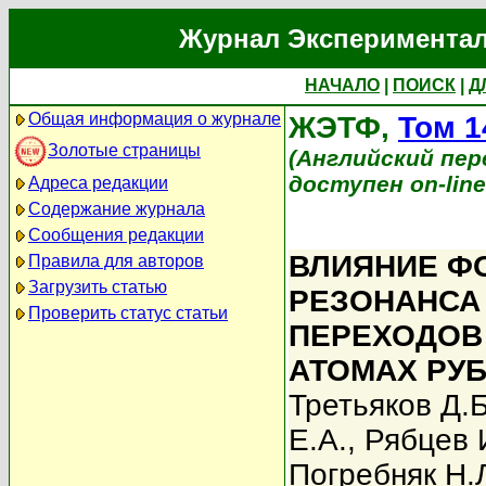
Журнал Экспериментал
НАЧАЛО
|
ПОИСК
|
Д
Общая информация о журнале
ЖЭТФ,
Том 1
Золотые страницы
(Английский перев
доступен on-lin
Адреса редакции
Содержание журнала
Сообщения редакции
ВЛИЯНИЕ Ф
Правила для авторов
Загрузить статью
РЕЗОНАНСА
Проверить статус статьи
ПЕРЕХОДОВ
АТОМАХ РУ
Третьяков Д.Б
Е.А.
,
Рябцев 
Погребняк Н.