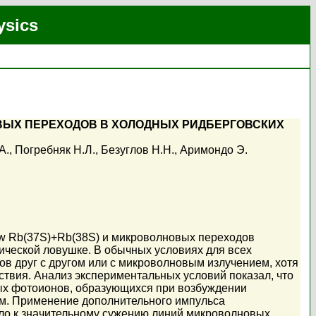
ysics
ВЫХ ПЕРЕХОДОВ В ХОЛОДНЫХ РИДБЕРГОВСКИХ
А.
,
Погребняк Н.Л.
,
Безуглов Н.Н.
,
Аримондо Э.
ow Rb(37S)+Rb(38S) и микроволновых переходов
ческой ловушке. В обычных условиях для всех
в друг с другом или с микроволновым излучением, хотя
вия. Анализ экспериментальных условий показал, что
ых фотоионов, образующихся при возбуждении
м. Применение дополнительного импульса
ило к значительному сужению линий микроволновых