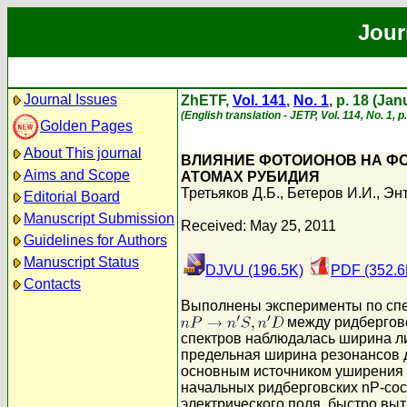
Jour
Journal Issues
ZhETF,
Vol. 141
,
No. 1
, p. 18 (Ja
(English translation - JETP, Vol. 114, No. 1, 
Golden Pages
About This journal
ВЛИЯНИЕ ФОТОИОНОВ НА ФО
Aims and Scope
АТОМАХ РУБИДИЯ
Третьяков Д.Б.
,
Бетеров И.И.
,
Энт
Editorial Board
Manuscript Submission
Received: May 25, 2011
Guidelines for Authors
Manuscript Status
DJVU (196.5K)
PDF (352.6
Contacts
Выполнены эксперименты по спек
между ридберговс
спектров наблюдалась ширина ли
предельная ширина резонансов 
основным источником уширения 
начальных ридберговских nP-со
электрического поля, быстро в