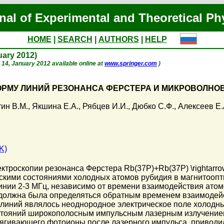
nal of Experimental and Theoretical Ph
HOME
|
SEARCH
|
AUTHORS
|
HELP
nuary 2012)
p. 14, January 2012 available online at
www.springer.com
)
РМУ ЛИНИЙ РЕЗОНАНСА ФЕРСТЕРА И МИКРОВОЛНО
ин В.М.
,
Якшина Е.А.
,
Рябцев И.И.
,
Дюбко С.Ф.
,
Алексеев Е.
K)
троскопии резонанса Ферстера Rb(37P)+Rb(37P) \rightarr
кими состояниями холодных атомов рубидия в магнитоопти
нии 2-3 МГц, независимо от времени взаимодействия атомо
должна была определяться обратным временем взаимодейст
линий являлось неоднородное электрическое поле холодн
стояний широкополосным импульсным лазерным излучение
ытягивающего фотоионы после лазерного импульса, привод