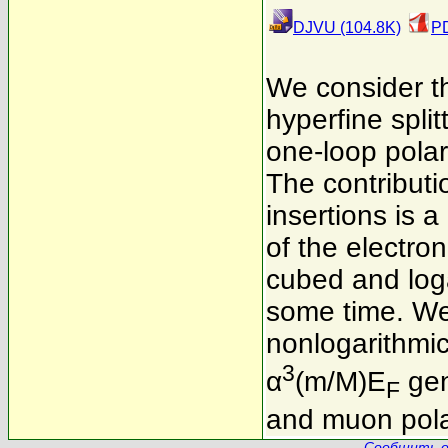
DJVU (104.8K)
PD
We consider th
hyperfine spli
one-loop polari
The contributi
insertions is a
of the electro
cubed and log
some time. We 
nonlogarithmic 
3
α
(m/M)E
gen
F
and muon polar
Сообщить о