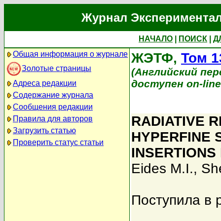
Журнал Экспериментал
НАЧАЛО
|
ПОИСК
|
Д
Общая информация о журнале
ЖЭТФ,
Том 1
Золотые страницы
(Английский перев
доступен on-lin
Адреса редакции
Содержание журнала
Сообщения редакции
RADIATIVE 
Правила для авторов
Загрузить статью
HYPERFINE S
Проверить статус статьи
INSERTIONS
Eides M.I.
,
She
Поступила в 