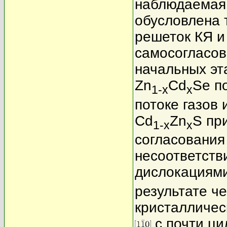
наблюдаемая 
обусловлена 
решеток КЯ и
самосогласов
начальных эт
Zn
Cd
Se п
1-x
x
потоке газов
Cd
Zn
S пр
1-x
x
согласования
несоответств
дислокациями
результате ч
кристалличес
с почти ци