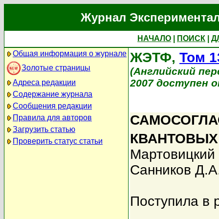
Журнал Экспериментал
НАЧАЛО
|
ПОИСК
|
Д
Общая информация о журнале
ЖЭТФ,
Том 1
Золотые страницы
(Английский перев
2007 доступен on
Адреса редакции
Содержание журнала
Сообщения редакции
САМОСОГЛА
Правила для авторов
Загрузить статью
КВАНТОВЫХ
Проверить статус статьи
Мартовицкий 
Санников Д.А
Поступила в 