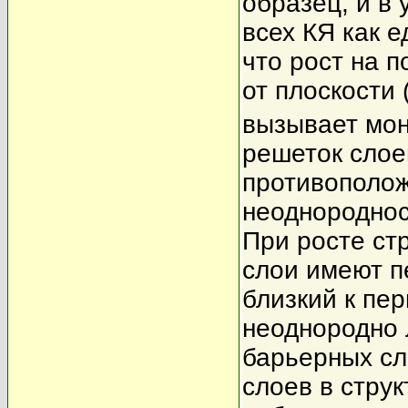
образец, и в
всех КЯ как 
что рост на 
от плоскости 
вызывает мон
решеток слое
противополож
неоднороднос
При росте ст
слои имеют п
близкий к пе
неоднородно 
барьерных сл
слоев в стру