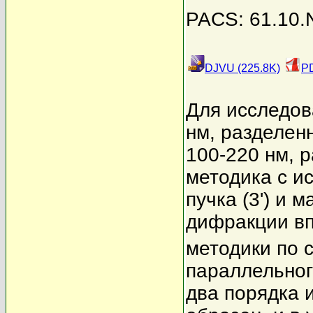
PACS: 61.10.N
DJVU (225.8K)
PD
Для исследов
нм, разделен
100-220 нм, 
методика с и
пучка (3') и
дифракции вп
методики по 
параллельног
два порядка 