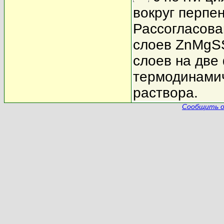
вокруг перпен
Рассогласова
слоев ZnMgSS
слоев на две
термодинамич
раствора.
Сообщить о