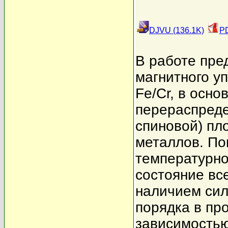
DJVU (136.1K)
PD
В работе пре
магнитного у
Fe/Cr, в осно
перераспреде
спиновой) пл
металлов. По
температурно
состояние вс
наличием сил
порядка в пр
зависимостью