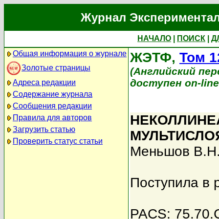
Журнал Экспериментал
НАЧАЛО
|
ПОИСК
|
Д
Общая информация о журнале
ЖЭТФ,
Том 1
Золотые страницы
(Английский перев
доступен on-lin
Адреса редакции
Содержание журнала
Сообщения редакции
НЕКОЛЛИНЕ
Правила для авторов
Загрузить статью
МУЛЬТИСЛО
Проверить статус статьи
Меньшов В.Н
Поступила в 
PACS: 75.70.C