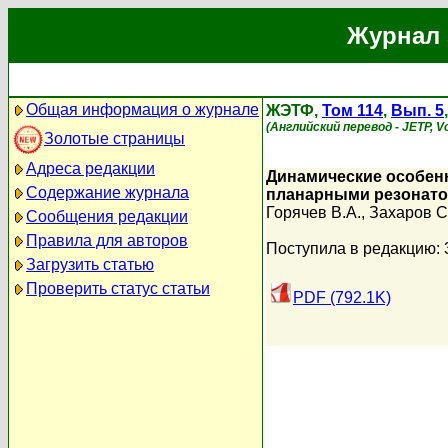
Журнал 
Общая информация о журнале
ЖЭТФ,
Том 114
,
Вып. 5
(Английский перевод - JETP, Vo
Золотые страницы
Адреса редакции
Динамические особен
Содержание журнала
планарными резонато
Горячев В.А.
,
Захаров С
Сообщения редакции
Правила для авторов
Поступила в редакцию: 
Загрузить статью
Проверить статус статьи
PDF (792.1K)