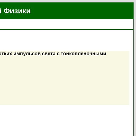
й Физики
отких импульсов света с тонкопленочными