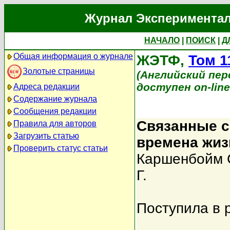
Журнал Экспериментал
НАЧАЛО
|
ПОИСК
|
Д
Общая информация о журнале
ЖЭТФ,
Том 1
Золотые страницы
(Английский перев
доступен on-lin
Адреса редакции
Содержание журнала
Сообщения редакции
Связанные с
Правила для авторов
Загрузить статью
времена жиз
Проверить статус статьи
Каршенбойм С
Г.
Поступила в 