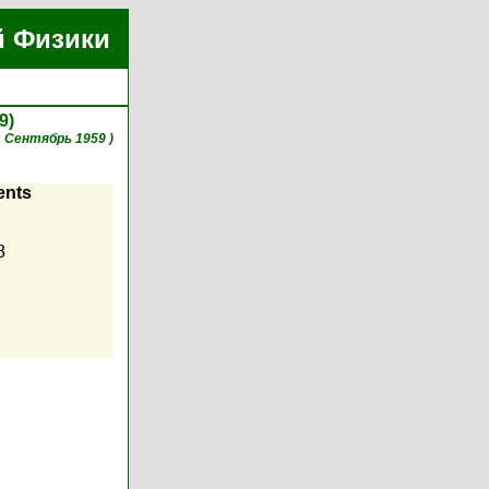
й Физики
9)
, Сентябрь 1959 )
ents
8