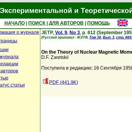
Экспериментальной и Теоретическо
НАЧАЛО
|
ПОИСК
|
ДЛЯ АВТОРОВ
|
ПОМОЩЬ
мация о журнале
JETP,
Vol. 9
,
No 3
, p. 612 (September 195
(Русский оригинал - ЖЭТФ,
Том 36
,
Вып. 3
,
стр. 869
траницы
кции
On the Theory of Nuclear Magnetic Mom
журнала
D.F. Zaretskii
едакции
Поступила в редакцию: 16 Сентября 195
 авторов
атью
PDF (441.9K)
атус статьи