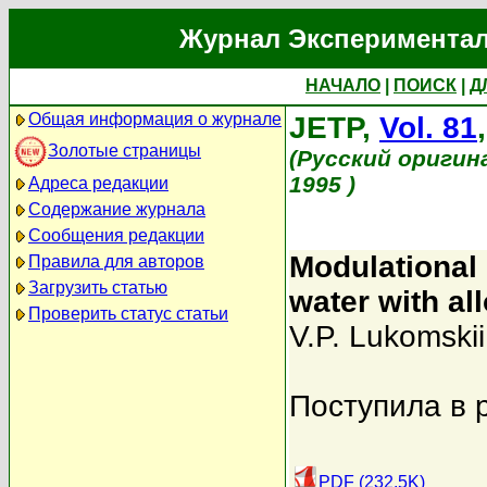
Журнал Экспериментал
НАЧАЛО
|
ПОИСК
|
Д
Общая информация о журнале
JETP,
Vol. 81
Золотые страницы
(Русский оригин
1995 )
Адреса редакции
Содержание журнала
Сообщения редакции
Modulational 
Правила для авторов
Загрузить статью
water with al
Проверить статус статьи
V.P. Lukomskii
Поступила в 
PDF (232.5K)