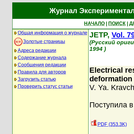
Журнал Экспериментал
НАЧАЛО
|
ПОИСК
|
Д
Общая информация о журнале
JETP,
Vol. 7
Золотые страницы
(Русский ориг
1994 )
Адреса редакции
Содержание журнала
Сообщения редакции
Electrical r
Правила для авторов
deformation 
Загрузить статью
V. Ya. Kravc
Проверить статус статьи
Поступила в
PDF (353.3K)