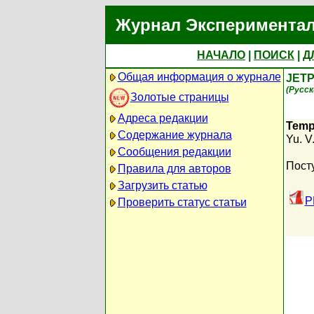
Журнал Экспериментал
НАЧАЛО
|
ПОИСК
|
Д
Общая информация о журнале
JETP
(Русск
Золотые страницы
Адреса редакции
Tempe
Содержание журнала
Yu. V
Сообщения редакции
Пост
Правила для авторов
Загрузить статью
P
Проверить статус статьи