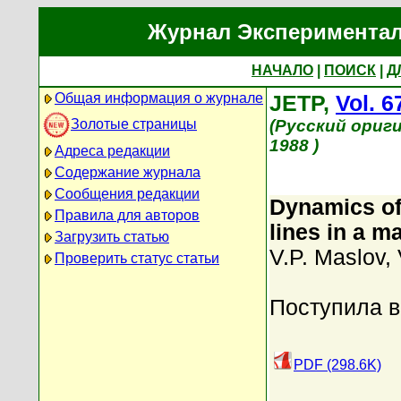
Журнал Экспериментал
НАЧАЛО
|
ПОИСК
|
Д
Общая информация о журнале
JETP,
Vol. 6
Золотые страницы
(Русский ориг
1988 )
Адреса редакции
Содержание журнала
Сообщения редакции
Dynamics of
Правила для авторов
lines in a m
Загрузить статью
V.P. Maslov
,
Проверить статус статьи
Поступила в
PDF (298.6K)