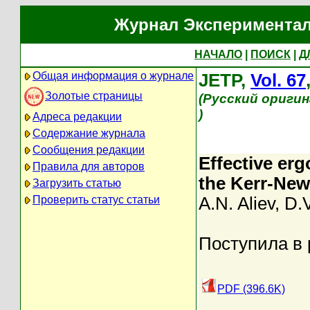
Журнал Экспериментал
НАЧАЛО
|
ПОИСК
|
Д
Общая информация о журнале
JETP,
Vol. 67
Золотые страницы
(Русский оригин
)
Адреса редакции
Содержание журнала
Сообщения редакции
Effective er
Правила для авторов
the Kerr-New
Загрузить статью
Проверить статус статьи
A.N. Aliev
,
D.V
Поступила в 
PDF (396.6K)