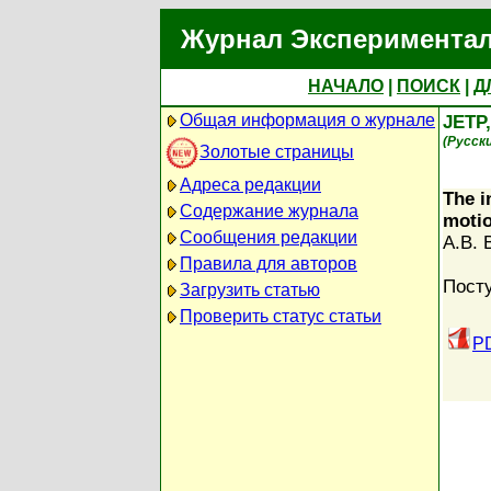
Журнал Экспериментал
НАЧАЛО
|
ПОИСК
|
Д
Общая информация о журнале
JETP
(Русск
Золотые страницы
Адреса редакции
The i
Содержание журнала
moti
Сообщения редакции
A.B. 
Правила для авторов
Посту
Загрузить статью
Проверить статус статьи
PD