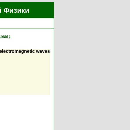
й Физики
1986 )
ng electromagnetic waves