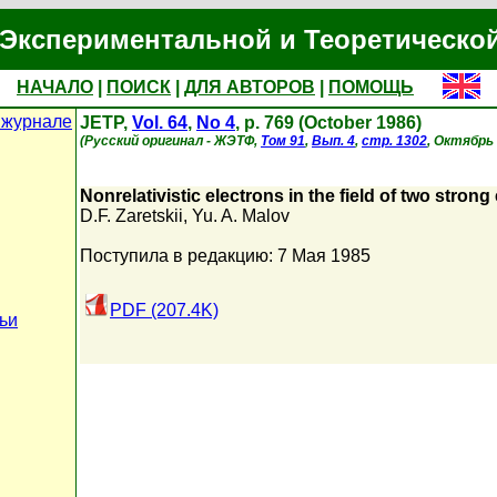
Экспериментальной и Теоретическо
НАЧАЛО
|
ПОИСК
|
ДЛЯ АВТОРОВ
|
ПОМОЩЬ
 журнале
JETP,
Vol. 64
,
No 4
, p. 769 (October 1986)
(Русский оригинал - ЖЭТФ,
Том 91
,
Вып. 4
,
стр. 1302
, Октябрь 
Nonrelativistic electrons in the field of two stro
D.F. Zaretskii
,
Yu. A. Malov
Поступила в редакцию: 7 Мая 1985
PDF (207.4K)
ьи