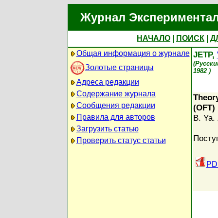
Журнал Экспериментал
НАЧАЛО
|
ПОИСК
|
Д
Общая информация о журнале
JETP,
(Русски
Золотые страницы
1982 )
Адреса редакции
Содержание журнала
Theory
Сообщения редакции
(OFT)
Правила для авторов
B. Ya. 
Загрузить статью
Посту
Проверить статус статьи
PDF