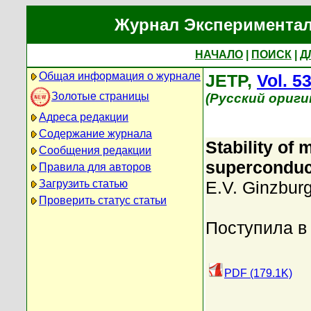
Журнал Экспериментал
НАЧАЛО
|
ПОИСК
|
Д
Общая информация о журнале
JETP,
Vol. 5
Золотые страницы
(Русский ориги
Адреса редакции
Содержание журнала
Stability of
Сообщения редакции
superconduc
Правила для авторов
Загрузить статью
E.V. Ginzbur
Проверить статус статьи
Поступила в
PDF (179.1K)