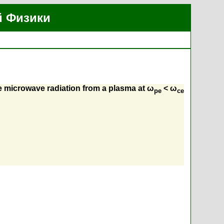
й Физики
e microwave radiation from a plasma at ω
< ω
pe
ce