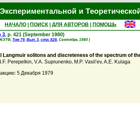
Экспериментальной и Теоретическо
НАЧАЛО
|
ПОИСК
|
ДЛЯ АВТОРОВ
|
ПОМОЩЬ
 3
, p. 421 (September 1980)
 ЖЭТФ,
Том 79
,
Вып. 3
,
стр. 828
, Сентябрь 1980 )
 Langmuir solitons and discreteness of the spectrum of th
.F. Perepelkin
,
V.A. Suprunenko
,
M.P. Vasil'ev
,
A.E. Kulaga
акцию: 5 Декабря 1979