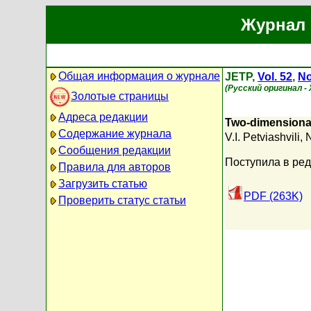
Журнал 
Общая информация о журнале
JETP,
Vol. 52
,
No
(Русский оригинал -
Золотые страницы
Адреса редакции
Two-dimensional
Содержание журнала
V.I. Petviashvili
,
N
Сообщения редакции
Поступила в ред
Правила для авторов
Загрузить статью
PDF (263K)
Проверить статус статьи