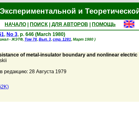
Экспериментальной и Теоретическо
НАЧАЛО
|
ПОИСК
|
ДЛЯ АВТОРОВ
|
ПОМОЩЬ
51
,
No 3
, p. 646 (March 1980)
гинал - ЖЭТФ,
Том 78
,
Вып. 3
,
стр. 1281
, Март 1980 )
istance of metal-insulator boundary and nonlinear electric r
skii
в редакцию: 28 Августа 1979
62K)