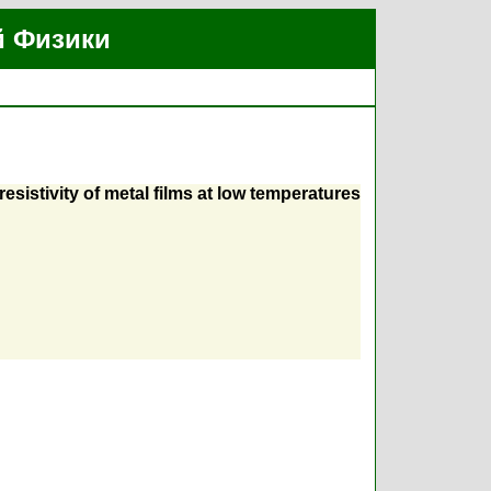
й Физики
esistivity of metal films at low temperatures