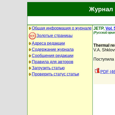
Журнал 
Общая информация о журнале
JETP,
Vol. 
(Русский ори
Золотые страницы
Адреса редакции
Thermal res
Содержание журнала
V.A. Shklov
Сообщения редакции
Поступила 
Правила для авторов
Загрузить статью
PDF (4
Проверить статус статьи