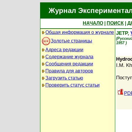
Журнал Экспериментал
НАЧАЛО
|
ПОИСК
|
Д
Общая информация о журнале
JETP,
(Русски
Золотые страницы
1957 )
Адреса редакции
Содержание журнала
Hydrod
Сообщения редакции
I.M. Kh
Правила для авторов
Поступ
Загрузить статью
Проверить статус статьи
PDF