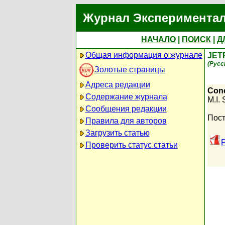
Журнал Экспериментал
НАЧАЛО
|
ПОИСК
|
Д
Общая информация о журнале
JET
(Русс
Золотые страницы
Адреса редакции
Conc
Содержание журнала
M.I.
Сообщения редакции
Пост
Правила для авторов
Загрузить статью
Проверить статус статьи