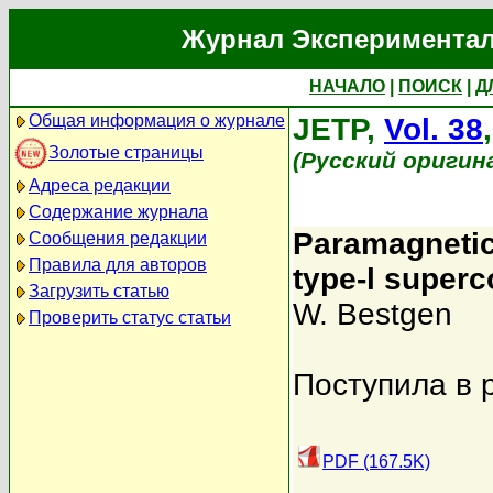
Журнал Экспериментал
НАЧАЛО
|
ПОИСК
|
Д
Общая информация о журнале
JETP,
Vol. 38
Золотые страницы
(Русский оригин
Адреса редакции
Содержание журнала
Paramagnetic 
Сообщения редакции
Правила для авторов
type-l super
Загрузить статью
W. Bestgen
Проверить статус статьи
Поступила в 
PDF (167.5K)