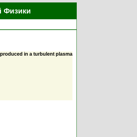
й Физики
ns produced in a turbulent plasma