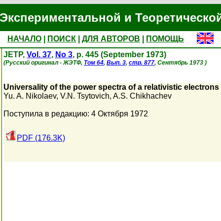
Экспериментальной и Теоретическо
НАЧАЛО
|
ПОИСК
|
ДЛЯ АВТОРОВ
|
ПОМОЩЬ
JETP,
Vol. 37
,
No 3
, p. 445 (September 1973)
(Русский оригинал - ЖЭТФ,
Том 64
,
Вып. 3
,
стр. 877
, Сентябрь 1973 )
Universality of the power spectra of a relativistic electro
Yu. A. Nikolaev
,
V.N. Tsytovich
,
A.S. Chikhachev
Поступила в редакцию: 4 Октября 1972
PDF (176.3K)