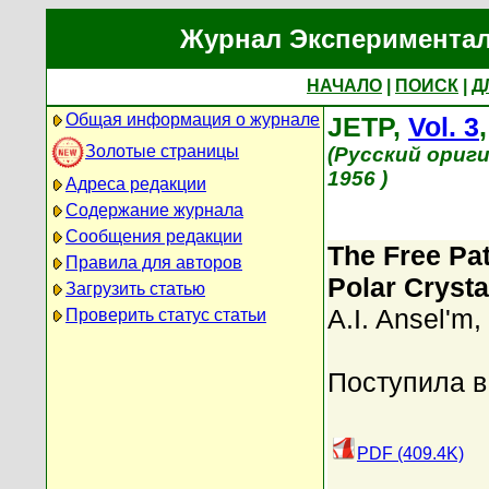
Журнал Экспериментал
НАЧАЛО
|
ПОИСК
|
Д
Общая информация о журнале
JETP,
Vol. 3
Золотые страницы
(Русский ориг
1956 )
Адреса редакции
Содержание журнала
Сообщения редакции
The Free Pat
Правила для авторов
Polar Crysta
Загрузить статью
A.I. Ansel'm
,
Проверить статус статьи
Поступила в
PDF (409.4K)