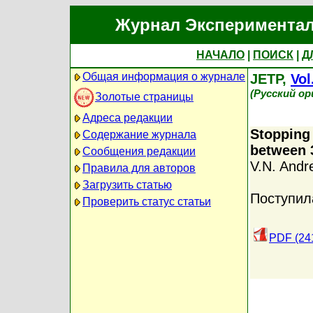
Журнал Экспериментал
НАЧАЛО
|
ПОИСК
|
Д
Общая информация о журнале
JETP,
Vol
(Русский о
Золотые страницы
Адреса редакции
Stopping 
Содержание журнала
between 
Сообщения редакции
V.N. Andr
Правила для авторов
Загрузить статью
Поступил
Проверить статус статьи
PDF (24