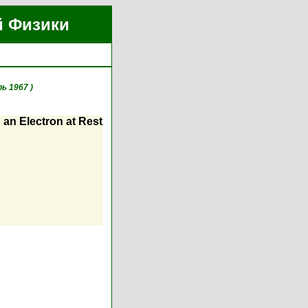
й Физики
рь 1967 )
 an Electron at Rest