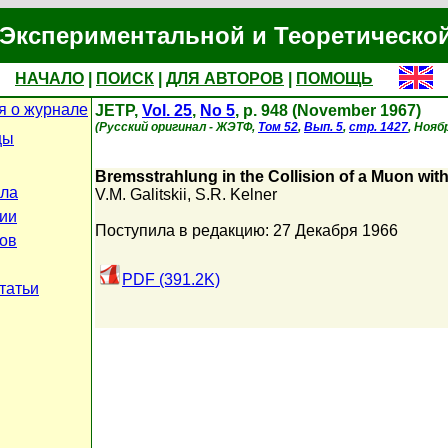
Экспериментальной и Теоретическо
НАЧАЛО
|
ПОИСК
|
ДЛЯ АВТОРОВ
|
ПОМОЩЬ
 о журнале
JETP,
Vol. 25
,
No 5
, p. 948 (November 1967)
(Русский оригинал - ЖЭТФ,
Том 52
,
Вып. 5
,
стр. 1427
, Нояб
цы
Bremsstrahlung in the Collision of a Muon with
ла
V.M. Galitskii
,
S.R. Kelner
ии
Поступила в редакцию: 27 Декабря 1966
ов
PDF (391.2K)
татьи