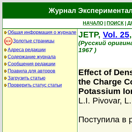
Журнал Экспериментал
НАЧАЛО
|
ПОИСК
|
Д
Общая информация о журнале
JETP,
Vol. 25
Золотые страницы
(Русский оригин
1967 )
Адреса редакции
Содержание журнала
Сообщения редакции
Effect of Den
Правила для авторов
Загрузить статью
the Charge C
Проверить статус статьи
Potassium I
L.I. Pivovar
,
L.
Поступила в 