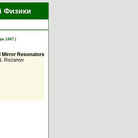
й Физики
рь 1967 )
l Mirror Resonators
N. Rozanov