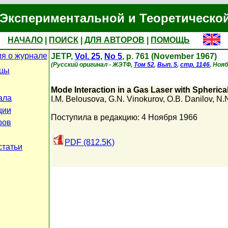
Экспериментальной и Теоретическо
НАЧАЛО
|
ПОИСК
|
ДЛЯ АВТОРОВ
|
ПОМОЩЬ
я о журнале
JETP,
Vol. 25
,
No 5
, p. 761 (November 1967)
(Русский оригинал - ЖЭТФ,
Том 52
,
Вып. 5
,
стр. 1146
, Нояб
ицы
Mode Interaction in a Gas Laser with Spherica
ала
I.M. Belousova
,
G.N. Vinokurov
,
O.B. Danilov
,
N.
ции
Поступила в редакцию: 4 Ноября 1966
ров
PDF (812.5K)
статьи