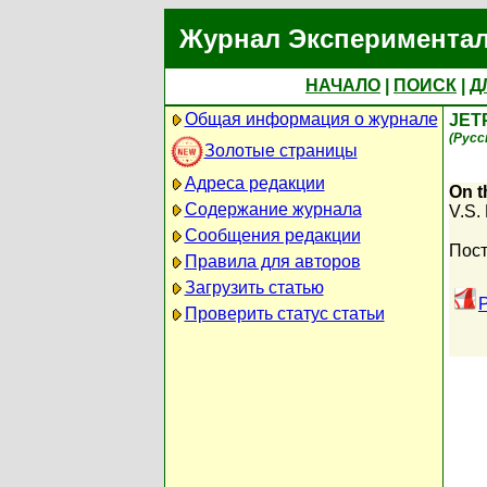
Журнал Экспериментал
НАЧАЛО
|
ПОИСК
|
Д
Общая информация о журнале
JET
(Русс
Золотые страницы
Адреса редакции
On t
Содержание журнала
V.S.
Сообщения редакции
Пост
Правила для авторов
Загрузить статью
Проверить статус статьи