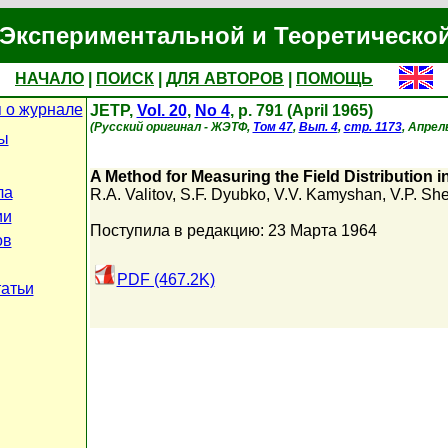
Экспериментальной и Теоретическо
НАЧАЛО
|
ПОИСК
|
ДЛЯ АВТОРОВ
|
ПОМОЩЬ
 о журнале
JETP,
Vol. 20
,
No 4
, p. 791 (April 1965)
(Русский оригинал - ЖЭТФ,
Том 47
,
Вып. 4
,
стр. 1173
, Апрел
ы
A Method for Measuring the Field Distribution 
ла
R.A. Valitov
,
S.F. Dyubko
,
V.V. Kamyshan
,
V.P. Sh
ии
Поступила в редакцию: 23 Марта 1964
ов
PDF (467.2K)
татьи