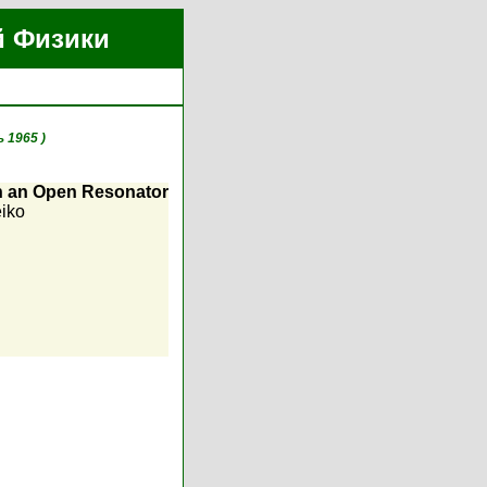
й Физики
ь 1965 )
in an Open Resonator
eiko