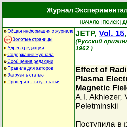
Журнал Экспериментал
НАЧАЛО
|
ПОИСК
|
Д
Общая информация о журнале
JETP,
Vol. 15
Золотые страницы
(Русский оригин
1962 )
Адреса редакции
Содержание журнала
Сообщения редакции
Effect of Rad
Правила для авторов
Загрузить статью
Plasma Electr
Проверить статус статьи
Magnetic Fiel
A.I. Akhiezer
,
Peletminskii
Поступила в 