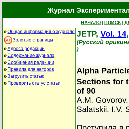
Журнал Экспериментал
НАЧАЛО
|
ПОИСК
|
Д
Общая информация о журнале
JETP,
Vol. 14
Золотые страницы
(Русский оригин
)
Адреса редакции
Содержание журнала
Сообщения редакции
Alpha Particl
Правила для авторов
Загрузить статью
Sections for 
Проверить статус статьи
of 90
A.M. Govorov
Salatskii
,
I.V. 
Поступила в 