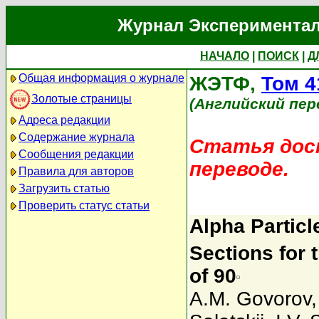
Журнал Экспериментал
НАЧАЛО
|
ПОИСК
|
Д
Общая информация о журнале
ЖЭТФ,
Том 4
Золотые страницы
(Английский пер
Адреса редакции
Содержание журнала
Статья дост
Сообщения редакции
переводе.
Правила для авторов
Загрузить статью
Проверить статус статьи
Alpha Particl
Sections for 
of 90
A.M. Govorov