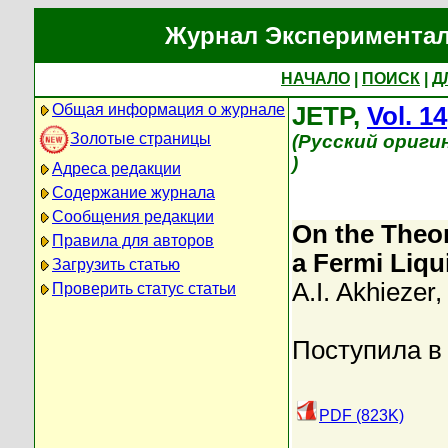
Журнал Экспериментал
НАЧАЛО
|
ПОИСК
|
Д
Общая информация о журнале
JETP,
Vol. 14
Золотые страницы
(Русский ориги
)
Адреса редакции
Содержание журнала
Сообщения редакции
On the Theor
Правила для авторов
a Fermi Liqu
Загрузить статью
A.I. Akhiezer
Проверить статус статьи
Поступила в
PDF (823K)