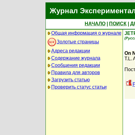
Журнал Экспериментал
НАЧАЛО
|
ПОИСК
|
Д
Общая информация о журнале
JET
(Русс
Золотые страницы
Адреса редакции
On N
Содержание журнала
T.L. 
Сообщения редакции
Пост
Правила для авторов
Загрузить статью
P
Проверить статус статьи