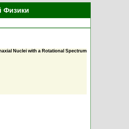
й Физики
naxial Nuclei with a Rotational Spectrum