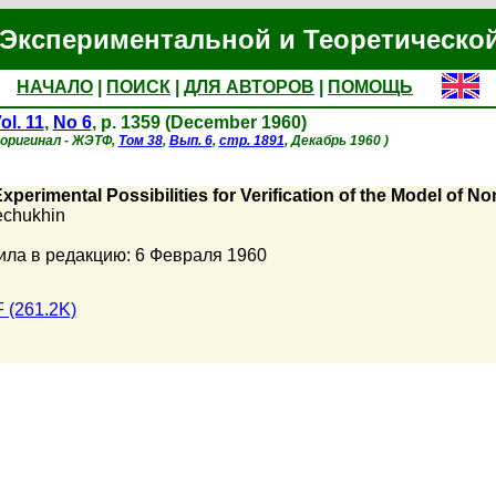
Экспериментальной и Теоретическо
НАЧАЛО
|
ПОИСК
|
ДЛЯ АВТОРОВ
|
ПОМОЩЬ
ol. 11
,
No 6
, p. 1359 (December 1960)
 оригинал - ЖЭТФ,
Том 38
,
Вып. 6
,
стр. 1891
, Декабрь 1960 )
perimental Possibilities for Verification of the Model of No
echukhin
ила в редакцию: 6 Февраля 1960
 (261.2K)