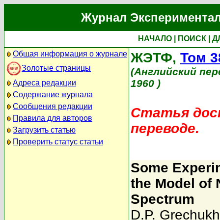
Журнал Экспериментал
НАЧАЛО
|
ПОИСК
|
Д
Общая информация о журнале
ЖЭТФ,
Том 3
Золотые страницы
(Английский пер
1960 )
Адреса редакции
Содержание журнала
Сообщения редакции
Статья дост
Правила для авторов
переводе.
Загрузить статью
Проверить статус статьи
Some Experime
the Model of 
Spectrum
D.P. Grechukh