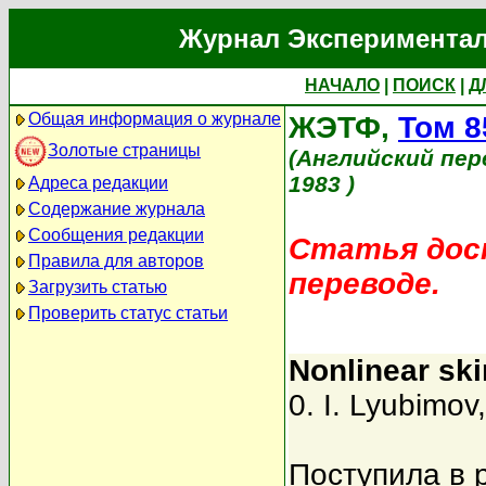
Журнал Экспериментал
НАЧАЛО
|
ПОИСК
|
Д
Общая информация о журнале
ЖЭТФ,
Том 8
Золотые страницы
(Английский пер
1983 )
Адреса редакции
Содержание журнала
Сообщения редакции
Статья дост
Правила для авторов
переводе.
Загрузить статью
Проверить статус статьи
Nonlinear ski
0. I. Lyubimov
Поступила в 