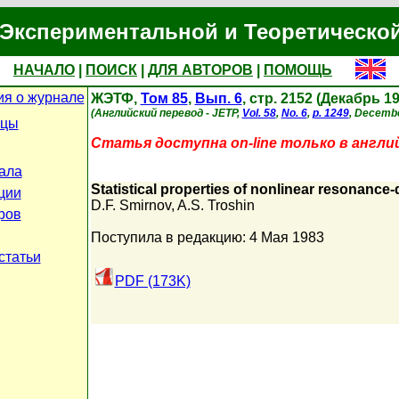
Экспериментальной и Теоретическо
НАЧАЛО
|
ПОИСК
|
ДЛЯ АВТОРОВ
|
ПОМОЩЬ
я о журнале
ЖЭТФ,
Том 85
,
Вып. 6
, стр. 2152 (Декабрь 1
(Английский перевод - JETP,
Vol. 58
,
No. 6
,
p. 1249
, Decembe
ицы
Статья доступна on-line только в англи
ала
Statistical properties of nonlinear resonance-d
ции
D.F. Smirnov
,
A.S. Troshin
ров
Поступила в редакцию: 4 Мая 1983
статьи
PDF (173K)