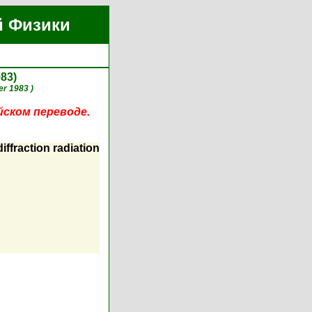
й Физики
983)
r 1983 )
йском переводе.
iffraction radiation