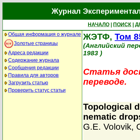
Журнал Экспериментал
НАЧАЛО
|
ПОИСК
|
Д
Общая информация о журнале
ЖЭТФ,
Том 8
Золотые страницы
(Английский пер
1983 )
Адреса редакции
Содержание журнала
Сообщения редакции
Статья дост
Правила для авторов
переводе.
Загрузить статью
Проверить статус статьи
Topological 
nematic drop
G.E. Volovik
,